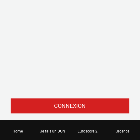
CONNEXION
Home
Je fais un DON
Euroscore 2
Urgence