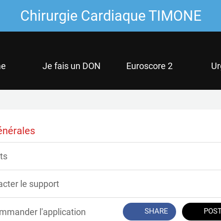
Chirurgie Cardiaque TIMONE
e
Je fais un DON
Euroscore 2
Ur
énérales
ts
cter le support
mmander l'application
SHARE
POS