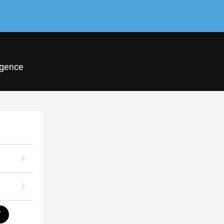
gence
T