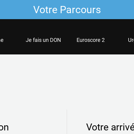
Votre Parcours
e
Je fais un DON
Euroscore 2
Ur
ion
Votre arrivé